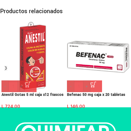
Productos relacionados
-
+
-
+
Anestil Gotas 5 ml caja x12 frascos
Befenac 50 mg caja x 20 tabletas
L
724.00
L
146.00