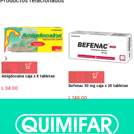
Productos relacionados
-
+
Canje
Amigdocaina caja x 8 tabletas
-
+
Befenac 50 mg caja x 20 tabletas
L
34.00
L
146.00