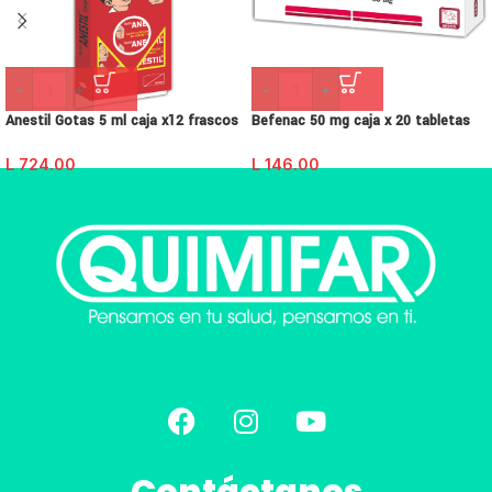
-
+
-
+
Anestil Gotas 5 ml caja x12 frascos
Befenac 50 mg caja x 20 tabletas
L
724.00
L
146.00