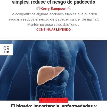
simples, reduce el riesgo de padecerlo
Kerry Sampson
Te compartimos algunas acciones simples que pueden
ayudar a reducir el riesgo de padecer cáncer de mama:1.
Mantén un peso saludableTene...
CONTINUAR LEYENDO
09
FEB
ARTÍCULOS MÉDICOS
El hígado: importancia, enfermedades y