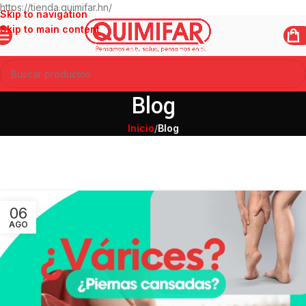
https://tienda.quimifar.hn/
Skip to navigation
Skip to main content
Blog
Inicio
/
Blog
06
AGO