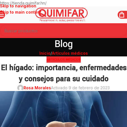
https://tienda.quimifar.hn/
Skip to navigation
Skip to main content
Blog
Inicio
/
Artículos médicos
ARTÍCULOS MÉDICOS
El hígado: importancia, enfermedades
y consejos para su cuidado
Rosa Morales
Activado 9 de febrero de 2023