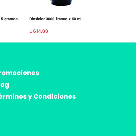
 15 gramos
Dioxiclor 3000 frasco x 60 ml
Inmunoforce jarab
L
614.00
L
287.00
romociones
log
érminos y Condiciones