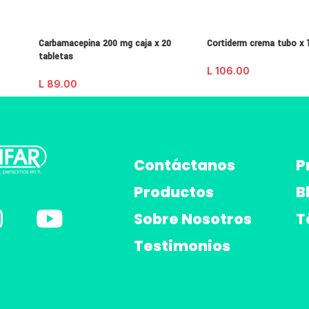
Carbamacepina 200 mg caja x 20
Cortiderm crema tubo x
tabletas
L
106.00
L
89.00
Contáctanos
P
Productos
B
Sobre Nosotros
T
Testimonios