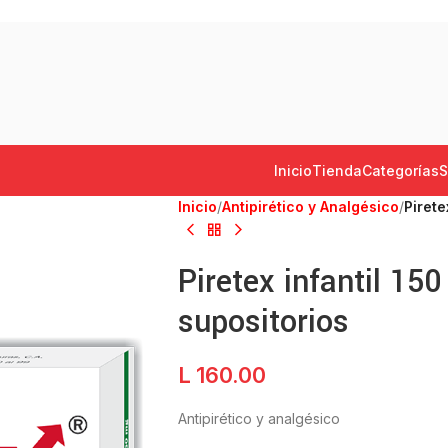
Inicio
Tienda
Categorías
S
Inicio
/
Antipirético y Analgésico
/
Pirete
Piretex infantil 15
supositorios
L
160.00
Antipirético y analgésico