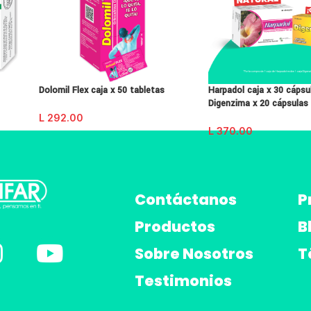
Dolomil Flex caja x 50 tabletas
Harpadol caja x 30 cápsu
Digenzima x 20 cápsulas 
L
292.00
L
370.00
Contáctanos
P
Productos
B
Sobre Nosotros
T
Testimonios