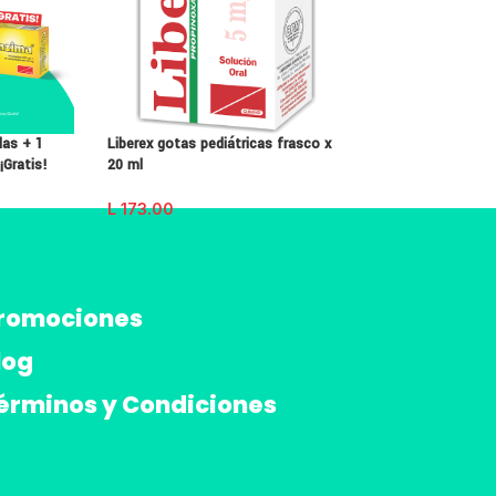
las + 1
Liberex gotas pediátricas frasco x
Milidol 50 mg caja
¡Gratis!
20 ml
L
303.00
L
173.00
romociones
log
érminos y Condiciones