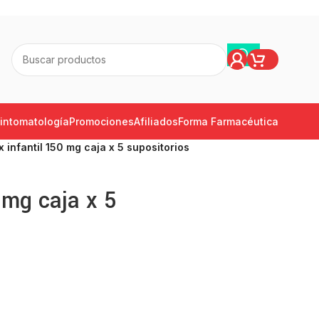
intomatología
Promociones
Afiliados
Forma Farmacéutica
x infantil 150 mg caja x 5 supositorios
0 mg caja x 5