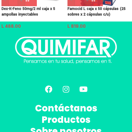
-
+
-
+
Dex-K-Feno 50mg/2 ml caja x 5
Famocid L caja x 50 cápsulas (25
ampollas inyectables
sobres x 2 cápsulas c/u)
L
488.00
L
819.00
Contáctanos
Productos
Sobre nosotros