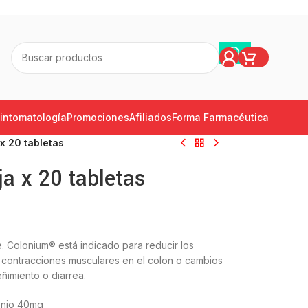
intomatología
Promociones
Afiliados
Forma Farmacéutica
x 20 tabletas
a x 20 tabletas
e. Colonium® está indicado para reducir los
, contracciones musculares en el colon o cambios
eñimiento o diarrea.
onio 40mg