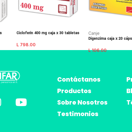
as
Cicloferin 400 mg caja x 30 tabletas
Canje
Digenzima caja x 20 cáps
L
798.00
L
106.00
Contáctanos
P
Productos
B
Sobre Nosotros
T
Testimonios