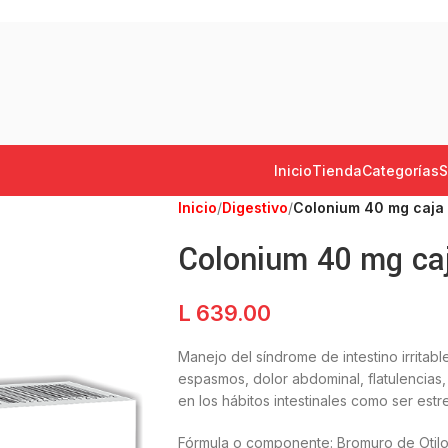
Inicio
Tienda
Categorías
S
Inicio
/
Digestivo
/
Colonium 40 mg caja 
Colonium 40 mg caj
L
639.00
Manejo del síndrome de intestino irritabl
espasmos, dolor abdominal, flatulencias
en los hábitos intestinales como ser estr
Fórmula o componente: Bromuro de Otil