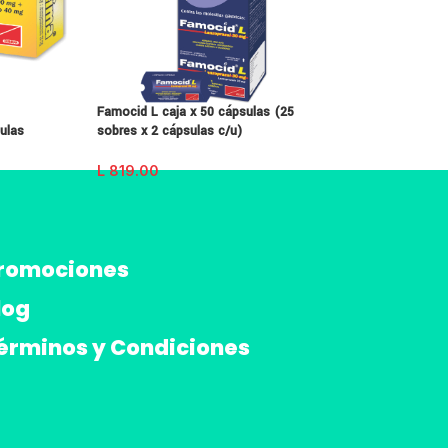
Famocid L caja x 50 cápsulas (25
Furosemida 20mg 
ulas
sobres x 2 cápsulas c/u)
inyectables
L
819.00
L
105.00
romociones
log
érminos y Condiciones