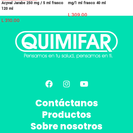
Acyval Jarabe 250 mg / 5 ml frasco
mg/1 ml frasco 40 ml
120 ml
L
309.00
L
310.00
Contáctanos
Productos
Sobre nosotros