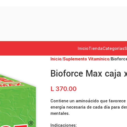
Inicio
Tienda
Categorías
S
Inicio
/
Suplemento Vitamínico
/
Bioforc
Bioforce Max caja 
L
370.00
Contiene un aminoácido que favorece la
energía necesaria de cada día para de
mentales.
Indicaciones: