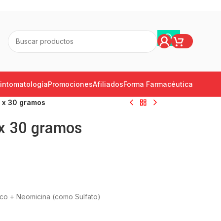
intomatología
Promociones
Afiliados
Forma Farmacéutica
 x 30 gramos
 x 30 gramos
o + Neomicina (como Sulfato)