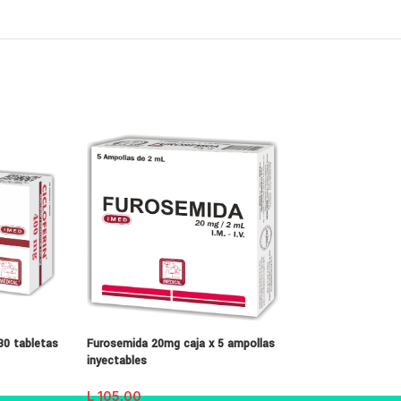
 30 tabletas
Furosemida 20mg caja x 5 ampollas
Magnodol 2 g / 5 
inyectables
ampollas inyectab
L
105.00
L
266.00