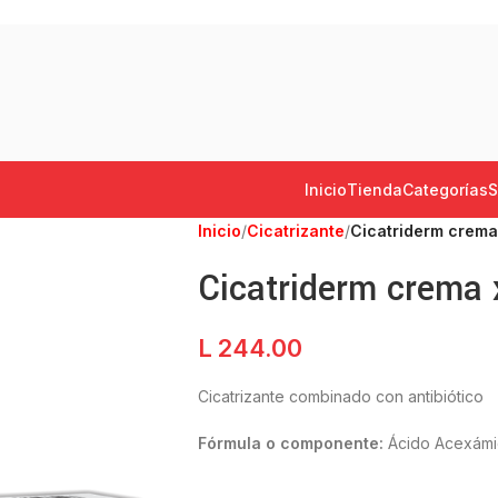
Inicio
Tienda
Categorías
S
Inicio
/
Cicatrizante
/
Cicatriderm crema
Cicatriderm crema
L
244.00
Cicatrizante combinado con antibiótico
Fórmula o componente:
Ácido Acexámic