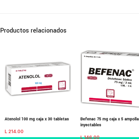
Productos relacionados
Atenolol 100 mg caja x 30 tabletas
Befenac 75 mg caja x 5 ampoll
inyectables
L
214.00
L
146.00