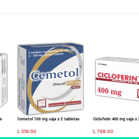
as
Cemetol 100 mg caja x 2 tabletas
Cicloferin 400 mg caja x
L
319.00
L
798.00