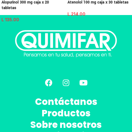
Alopurinol 300 mg caja x 20
Atenolol 100 mg caja x 30 tabletas
tabletas
L
214.00
L
135.00
Contáctanos
Productos
Sobre nosotros