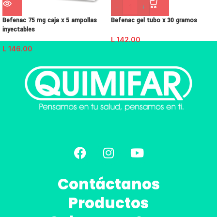
-
+
Befenac 75 mg caja x 5 ampollas
Befenac gel tubo x 30 gramos
inyectables
L
142.00
L
146.00
Contáctanos
Productos