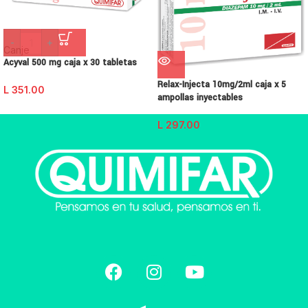
-
+
Canje
Acyval 500 mg caja x 30 tabletas
Relax-Injecta 10mg/2ml caja x 5
L
351.00
ampollas inyectables
L
297.00