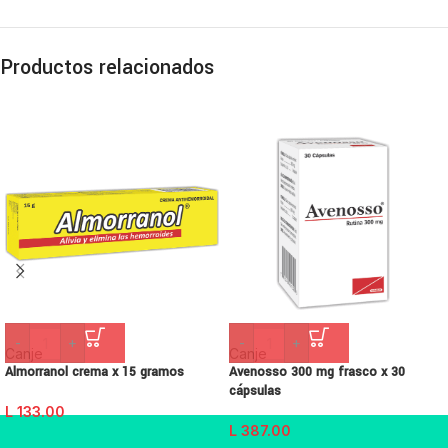
Productos relacionados
-
+
-
+
Canje
Canje
Almorranol crema x 15 gramos
Avenosso 300 mg frasco x 30
cápsulas
L
133.00
L
387.00