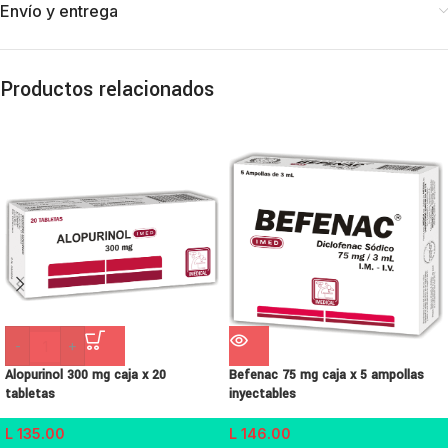
Envío y entrega
Productos relacionados
-
+
Alopurinol 300 mg caja x 20
Befenac 75 mg caja x 5 ampollas
tabletas
inyectables
L
135.00
L
146.00