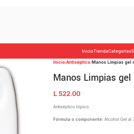
Inicio
Tienda
Categorías
S
Inicio
/
Antiséptico
/
Manos Limpias gel d
Manos Limpias gel 
L
522.00
Antiséptico tópico.
Fórmula o componente:
Alcohol Gel al