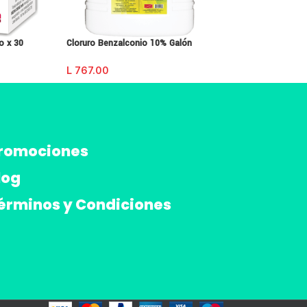
o x 30
Cloruro Benzalconio 10% Galón
Medi-Lax limonada
L
767.00
L
58.00
romociones
log
érminos y Condiciones