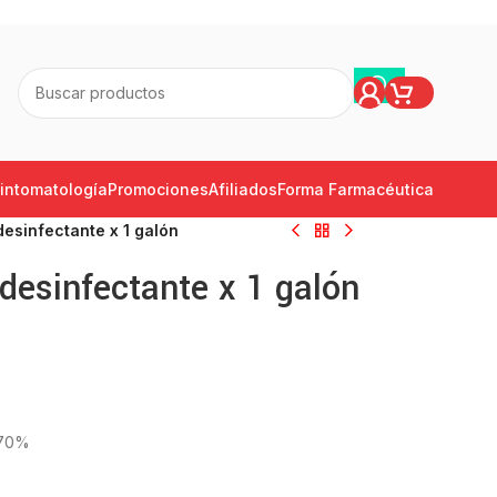
intomatología
Promociones
Afiliados
Forma Farmacéutica
esinfectante x 1 galón
desinfectante x 1 galón
 70%