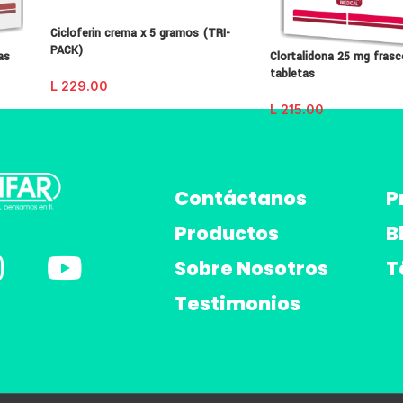
Cicloferin crema x 5 gramos (TRI-
PACK)
as
Clortalidona 25 mg frasc
tabletas
L
229.00
L
215.00
Contáctanos
P
Productos
B
Sobre Nosotros
T
Testimonios