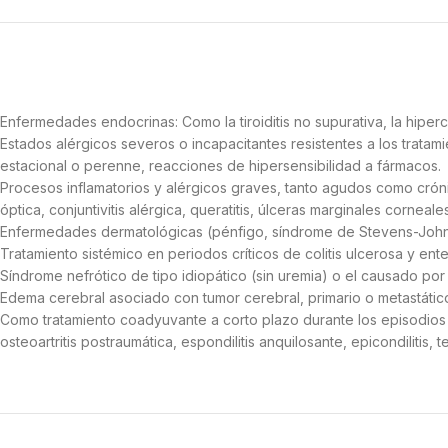
Enfermedades endocrinas: Como la tiroiditis no supurativa, la hiper
Estados alérgicos severos o incapacitantes resistentes a los tratam
estacional o perenne, reacciones de hipersensibilidad a fármacos.
Procesos inflamatorios y alérgicos graves, tanto agudos como crónicos, q
óptica, conjuntivitis alérgica, queratitis, úlceras marginales corneale
Enfermedades dermatológicas (pénfigo, síndrome de Stevens-Johnson,
Tratamiento sistémico en periodos críticos de colitis ulcerosa y enter
Síndrome nefrótico de tipo idiopático (sin uremia) o el causado por 
Edema cerebral asociado con tumor cerebral, primario o metastático
Como tratamiento coadyuvante a corto plazo durante los episodios 
osteoartritis postraumática, espondilitis anquilosante, epicondilitis, ten