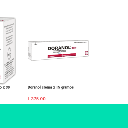
o x 30
Doranol crema x 15 gramos
Furosemida 40 mg
tabletas
L
375.00
L
120.00