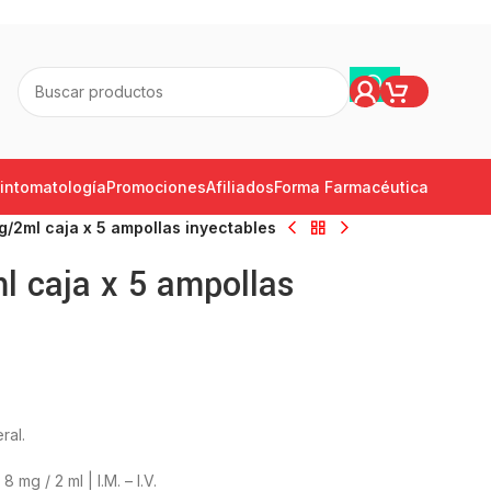
intomatología
Promociones
Afiliados
Forma Farmacéutica
2ml caja x 5 ampollas inyectables
 caja x 5 ampollas
ral.
mg / 2 ml | I.M. – I.V.