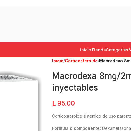
Inicio
Tienda
Categorías
S
Inicio
/
Corticosteroide
/
Macrodexa 8mg/
Macrodexa 8mg/2ml
inyectables
L
95.00
Corticosteroide sistémico de uso parente
Fórmula o componente:
Dexametasona 8 