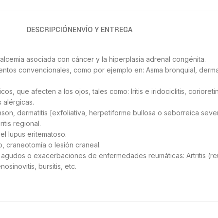
DESCRIPCIÓN
ENVÍO Y ENTREGA
calcemia asociada con cáncer y la hiperplasia adrenal congénita.
ientos convencionales, como por ejemplo en: Asma bronquial, dermatit
ue afecten a los ojos, tales como: Iritis e iridociclitis, corioretiniti
s alérgicas.
 dermatitis [exfoliativa, herpetiforme bullosa o seborreica severa
itis regional.
el lupus eritematoso.
, craneotomía o lesión craneal.
agudos o exacerbaciones de enfermedades reumáticas: Artritis (reu
osinovitis, bursitis, etc.