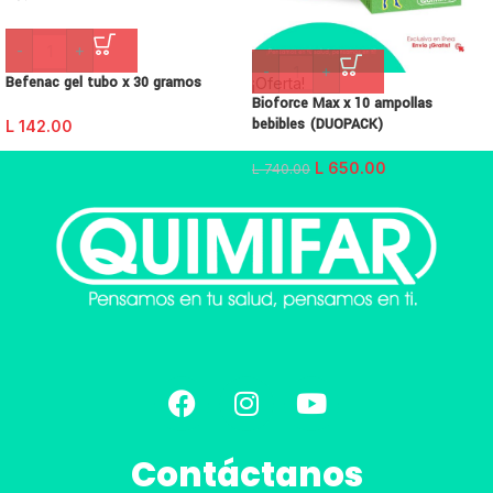
-
+
-
+
Befenac gel tubo x 30 gramos
¡Oferta!
Bioforce Max x 10 ampollas
bebibles (DUOPACK)
L
142.00
L
650.00
L
740.00
Contáctanos