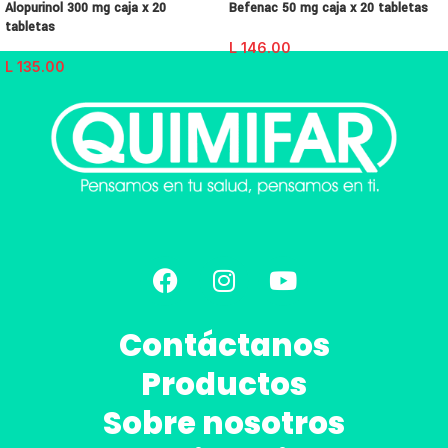
Alopurinol 300 mg caja x 20
Befenac 50 mg caja x 20 tabletas
tabletas
L
146.00
L
135.00
Contáctanos
Productos
Sobre nosotros