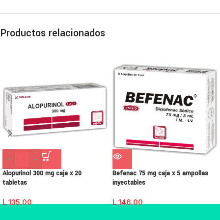
Productos relacionados
-
+
Alopurinol 300 mg caja x 20
Befenac 75 mg caja x 5 ampollas
tabletas
inyectables
L
135.00
L
146.00