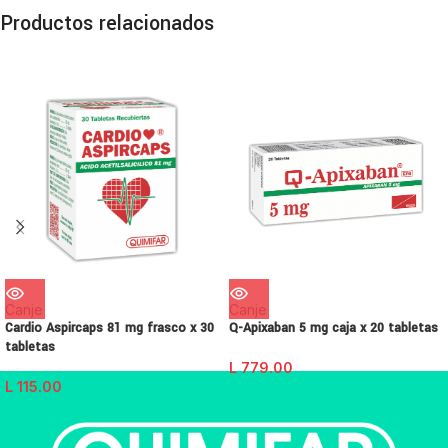
Productos relacionados
Canje
Canje
Cardio Aspircaps 81 mg frasco x 30
Q-Apixaban 5 mg caja x 20 tabletas
tabletas
L
779.00
L
115.00