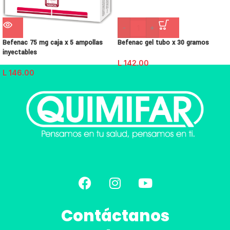
-
+
Befenac 75 mg caja x 5 ampollas
Befenac gel tubo x 30 gramos
inyectables
L
142.00
L
146.00
Contáctanos