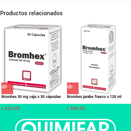
Productos relacionados
Bromhex 30 mg caja x 30 cápsulas
Bromhex jarabe frasco x 120 ml
L
222.00
L
136.00