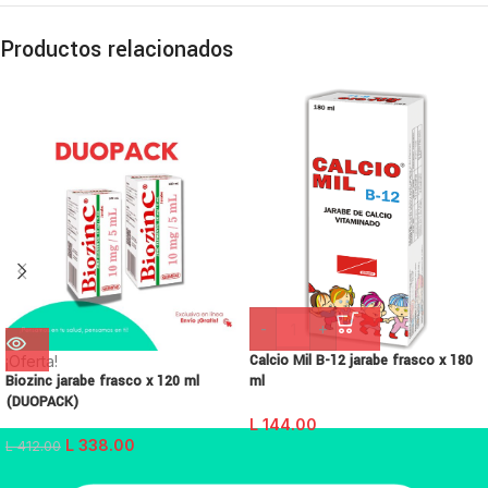
Productos relacionados
-
+
Calcio Mil B-12 jarabe frasco x 180
¡Oferta!
Biozinc jarabe frasco x 120 ml
ml
(DUOPACK)
L
144.00
L
338.00
L
412.00