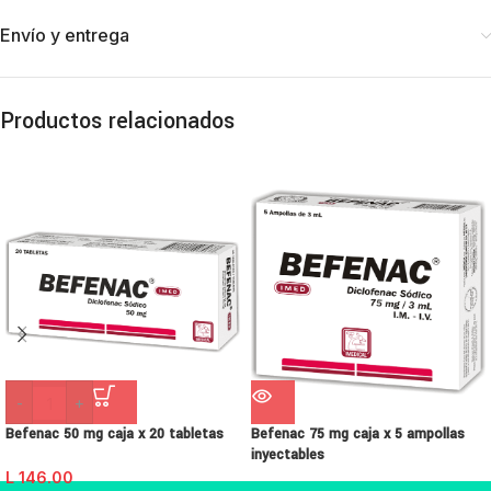
Envío y entrega
Productos relacionados
-
+
Befenac 50 mg caja x 20 tabletas
Befenac 75 mg caja x 5 ampollas
inyectables
L
146.00