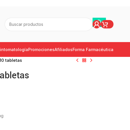
intomatología
Promociones
Afiliados
Forma Farmacéutica
10 tabletas
tabletas
mg