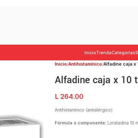
Inicio
Tienda
Categorías
S
Inicio
/
Antihistamínico
/
Alfadine caja x 
Alfadine caja x 10 
L
264.00
Antihistamínico (antialérgico)
Fórmula o componente:
Loratadina 10 