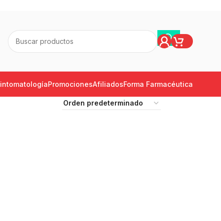
intomatología
Promociones
Afiliados
Forma Farmacéutica