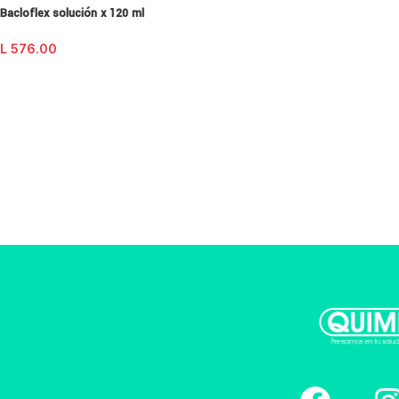
Bacloflex solución x 120 ml
L
576.00