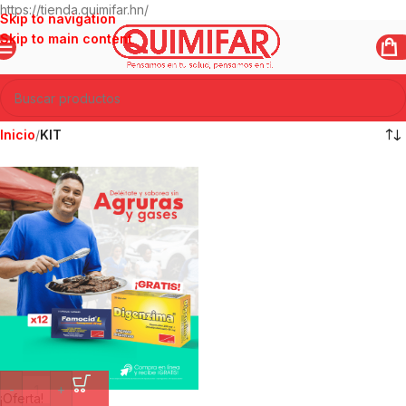
https://tienda.quimifar.hn/
Skip to navigation
Skip to main content
Inicio
/
KIT
-
+
¡Oferta!