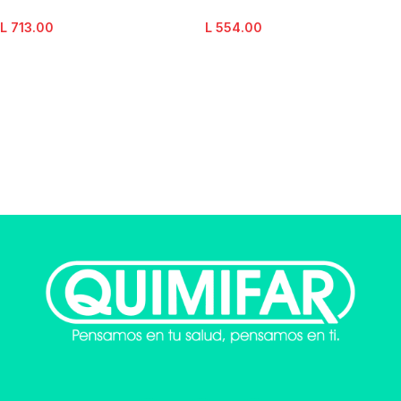
L
713.00
L
554.00