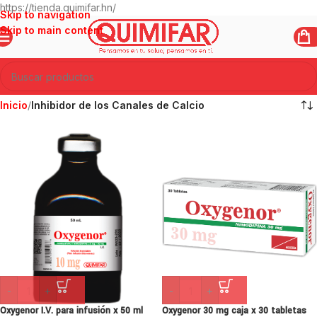
https://tienda.quimifar.hn/
Skip to navigation
Skip to main content
Inicio
/
Inhibidor de los Canales de Calcio
-
+
-
+
Oxygenor I.V. para infusión x 50 ml
Oxygenor 30 mg caja x 30 tabletas