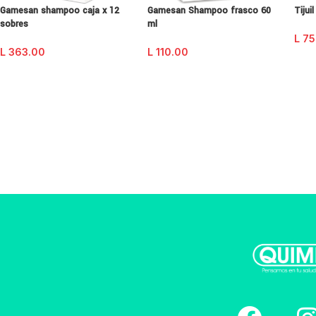
Gamesan shampoo caja x 12
Gamesan Shampoo frasco 60
Tijui
sobres
ml
L
75
L
363.00
L
110.00