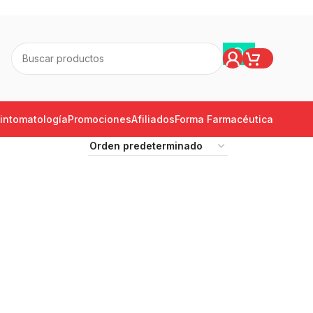
intomatología
Promociones
Afiliados
Forma Farmacéutica