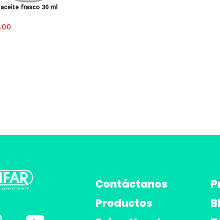
l aceite frasco 30 ml
.00
Contáctanos
P
Productos
B